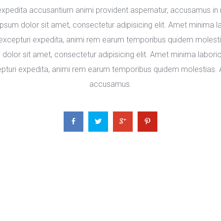
expedita accusantium animi provident aspernatur, accusamus in no
psum dolor sit amet, consectetur adipisicing elit. Amet minima l
excepturi expedita, animi rem earum temporibus quidem molestias. 
lor sit amet, consectetur adipisicing elit. Amet minima laborio
turi expedita, animi rem earum temporibus quidem molestias. Aut 
accusamus.
 
 
 