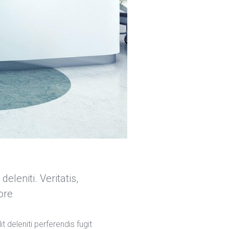
leniti. Veritatis, 
ore 
deleniti perferendis fugit 