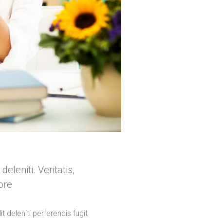
leniti. Veritatis, 
ore 
deleniti perferendis fugit 