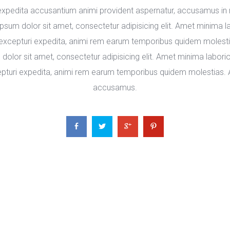
expedita accusantium animi provident aspernatur, accusamus in no
psum dolor sit amet, consectetur adipisicing elit. Amet minima l
excepturi expedita, animi rem earum temporibus quidem molestias. 
lor sit amet, consectetur adipisicing elit. Amet minima laborio
turi expedita, animi rem earum temporibus quidem molestias. Aut 
accusamus.
 
 
 